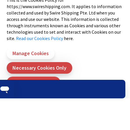
This is the Cookies Policy for
https://www.swireshipping.com. It applies to information
collected and used by Swire Shipping Pte. Ltd when you
access and use our website. This information is collected
through instruments known as Cookies and various other
technologies used to set and interact with Cookies on our
site.
Read our Cookies Policy
here.
我们的公司
船期
关于我们
按港口对搜索
Manage Cookies
我们的领导团队
海运服务
我们的解决方案
电子商务
Necessary Cookies Only
行业
主页
可持续发展
报价
Accept All Cookies
跟踪
我们的办事处
招聘信息
新闻
太古集团
支持