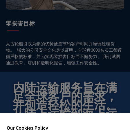
零损害目标
太古轮船引以为豪的优势便是节约客户时间并谨慎处理货
物。 强大的公司安全文化足以证明，全球近3000名员工都遵
循严格的标准，并为实现零损害目标而不懈努力。 我们试图
通过教育、培训和透明化报告，增强工作安全性。
内陆运输服务旨在满
足全球客户的需求，
并创造轻松的生活。
从陆上运输到海上运
输，我们始终陪伴着
Our Cookies Policy