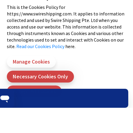
您。
This is the Cookies Policy for
毕竟，我们已经在这一领域深耕了150年。
https://www.swireshipping.com. It applies to information
collected and used by Swire Shipping Pte. Ltd when you
access and use our website. This information is collected
through instruments known as Cookies and various other
technologies used to set and interact with Cookies on our
site.
Read our Cookies Policy
here.
我们将随时为您效劳，帮助您
了解每一步骤。
Manage Cookies
Necessary Cookies Only
Accept All Cookies
准备发货？
查询新货物的费率和内陆关税。